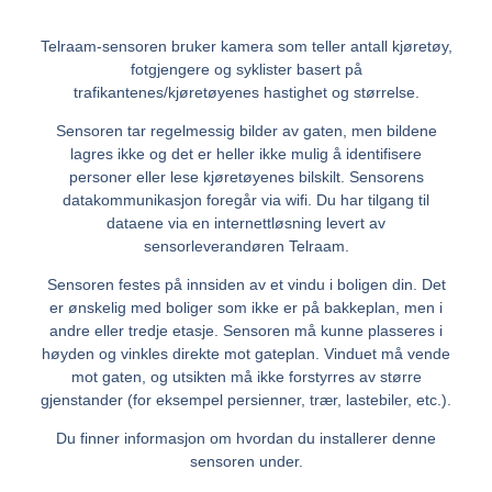
Telraam-sensoren bruker kamera som teller antall kjøretøy,
fotgjengere og syklister basert på
trafikantenes/kjøretøyenes hastighet og størrelse.
Sensoren tar regelmessig bilder av gaten, men bildene
lagres ikke og det er heller ikke mulig å identifisere
personer eller lese kjøretøyenes bilskilt. Sensorens
datakommunikasjon foregår via wifi. Du har tilgang til
dataene via en internettløsning levert av
sensorleverandøren Telraam.
Sensoren festes på innsiden av et vindu i boligen din. Det
er ønskelig med boliger som ikke er på bakkeplan, men i
andre eller tredje etasje. Sensoren må kunne plasseres i
høyden og vinkles direkte mot gateplan. Vinduet må vende
mot gaten, og utsikten må ikke forstyrres av større
gjenstander (for eksempel persienner, trær, lastebiler, etc.).
Du finner informasjon om hvordan du installerer denne
sensoren under.