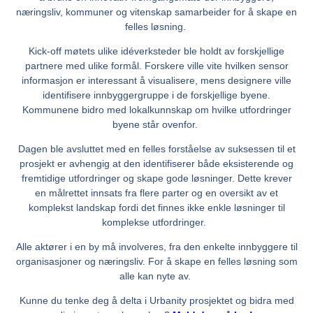
næringsliv, kommuner og vitenskap samarbeider for å skape en
felles løsning.
Kick-off møtets ulike idéverksteder ble holdt av forskjellige
partnere med ulike formål. Forskere ville vite hvilken sensor
informasjon er interessant å visualisere, mens designere ville
identifisere innbyggergruppe i de forskjellige byene.
Kommunene bidro med lokalkunnskap om hvilke utfordringer
byene står ovenfor.
Dagen ble avsluttet med en felles forståelse av suksessen til et
prosjekt er avhengig at den identifiserer både eksisterende og
fremtidige utfordringer og skape gode løsninger. Dette krever
en målrettet innsats fra flere parter og en oversikt av et
komplekst landskap fordi det finnes ikke enkle løsninger til
komplekse utfordringer.
Alle aktører i en by må involveres, fra den enkelte innbyggere til
organisasjoner og næringsliv. For å skape en felles løsning som
alle kan nyte av.
Kunne du tenke deg å delta i Urbanity prosjektet og bidra med